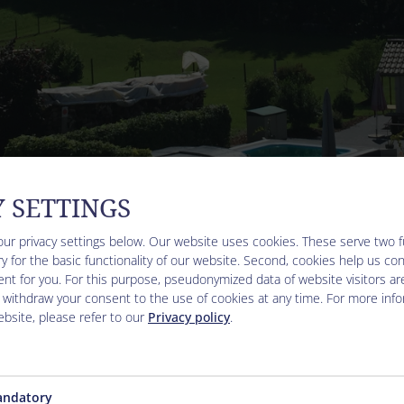
Y SETTINGS
our privacy settings below.
Our website uses cookies. These serve two fun
y for the basic functionality of our website. Second, cookies help us co
nt for you. For this purpose, pseudonymized data of website visitors ar
 withdraw your consent to the use of cookies at any time. For more inf
bsite, please refer to our
Privacy policy
.
ne occupation de deux personnes
ndatory