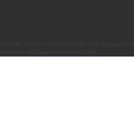
lez activer l'option « Fonctionnalité » dans les paramètr
es pour un affichage correct de la carte.
Paramètres des cookies
 légale
|
Rétractation du contrat d’assurance voyage