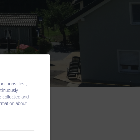
ctions: first,
ntinuously
e collected and
ormation about