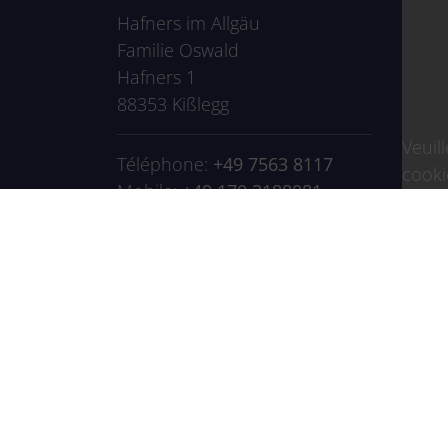
Hafners im Allgäu
Familie Oswald
Hafners 1
88353 Kißlegg
Veuil
Téléphone:
+49 7563 8117
cooki
Mobile:
+49 170 3188081
Fax: 0049 7563 6569350
E-Mail:
info@hafners-
allgaeu.de
Privacy Policy
|
Notice