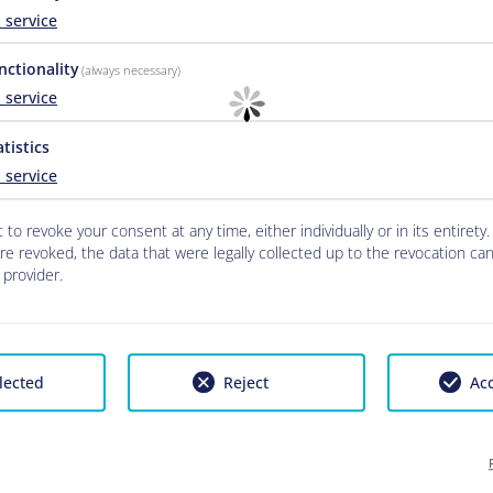
ur une occupation de deux personnes
1
service
nctionality
(always necessary)
1
service
00 € / nuit
atistics
1
service
 facturons 10,00 € / nuit. Le prix peut inclure un
 to revoke your consent at any time, either individually or in its entirety.
us.
e revoked, the data that were legally collected up to the revocation can 
provider.
mestiques sont 5.00 € / nuit et les grands animau
lected
Reject
Acc
0 € / personne et la nuit à partir de 16 ans.