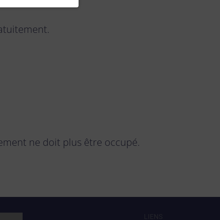
ratuitement.
tement ne doit plus être occupé.
LIENS