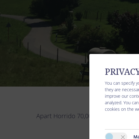
PRIVAC
You can specify y
they are necessar
improve our conte
analyzed. You can
cookies on the we
Apart Horrido 70,00 € / nuit pour u
Ma