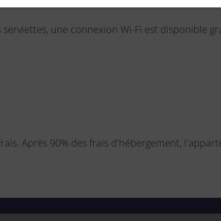
es serviettes, une connexion Wi-Fi est disponible g
 frais. Après 90% des frais d'hébergement, l'appar